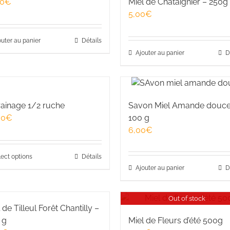
00
€
Miel de Châtaignier – 250g
5,00
€
outer au panier
Détails
Ajouter au panier
D
rainage 1/2 ruche
Savon Miel Amande douc
00
€
100 g
6,00
€
lect options
Détails
Ajouter au panier
D
Out of stock
 de Tilleul Forêt Chantilly –
 g
Miel de Fleurs d’été 500g