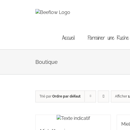
Passer
au
contenu
Accueil
Parrainer une Ruche
Boutique
Trié par
Ordre par défaut
Afficher
1
Mie