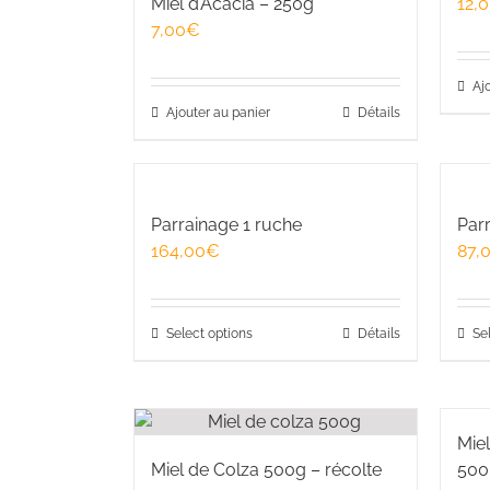
Miel d’Acacia – 250g
12,
7,00
€
Aj
Ajouter au panier
Détails
Parrainage 1 ruche
Par
164,00
€
87,
Select options
Détails
Se
Miel
Miel de Colza 500g – récolte
500