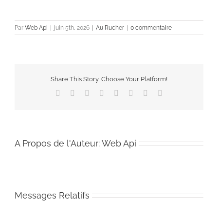
Par
Web Api
|
juin 5th, 2026
|
Au Rucher
|
0 commentaire
Share This Story, Choose Your Platform!
Facebook
X
Reddit
LinkedIn
Tumblr
Pinterest
Vk
Email
A Propos de l'Auteur:
Web Api
Messages Relatifs