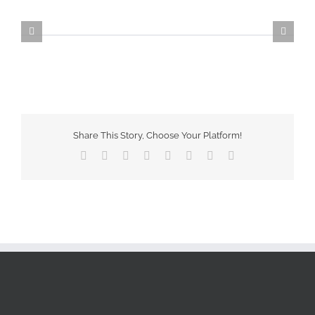
Share This Story, Choose Your Platform!
Facebook
X
Reddit
LinkedIn
Tumblr
Pinterest
Vk
Email