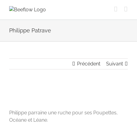
Passer
au
contenu
Philippe Patrave
Précédent
Suivant
View
Larger
Image
Philippe parraine une ruche pour ses Poupettes,
Océane et Léane.